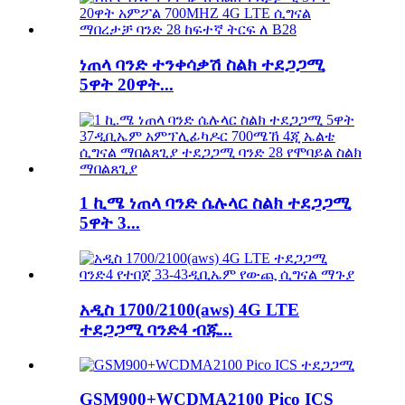
ነጠላ ባንድ ተንቀሳቃሽ ስልክ ተደጋጋሚ
5ዋት 20ዋት...
1 ኪሜ ነጠላ ባንድ ሴሉላር ስልክ ተደጋጋሚ
5ዋት 3...
አዲስ 1700/2100(aws) 4G LTE
ተደጋጋሚ ባንድ4 ብጁ...
GSM900+WCDMA2100 Pico ICS