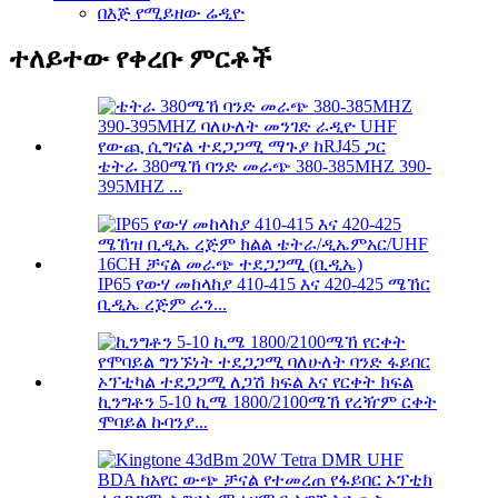
በእጅ የሚይዘው ሬዲዮ
ተለይተው የቀረቡ ምርቶች
ቴትራ 380ሜኸ ባንድ መራጭ 380-385MHZ 390-
395MHZ ...
IP65 የውሃ መከላከያ 410-415 እና 420-425 ሜኸር
ቢዲኤ ረጅም ራን...
ኪንግቶን 5-10 ኪሜ 1800/2100ሜኸ የረዥም ርቀት
ሞባይል ኩባንያ...