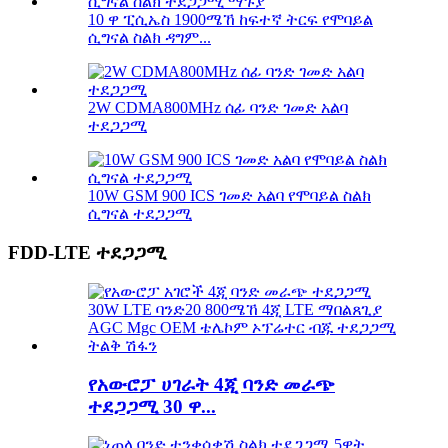
10 ዋ ፒሲኤስ 1900ሜኸ ከፍተኛ ትርፍ የሞባይል
ሲግናል ስልክ ዳግም...
2W CDMA800MHz ሰፊ ባንድ ገመድ አልባ
ተደጋጋሚ
10W GSM 900 ICS ገመድ አልባ የሞባይል ስልክ
ሲግናል ተደጋጋሚ
FDD-LTE ተደጋጋሚ
የአውሮፓ ሀገራት 4ጂ ባንድ መራጭ
ተደጋጋሚ 30 ዋ...