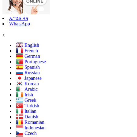
ኢሜል ላክ
WhatsApp
x
English
French
German
Portuguese
Spanish
Russian
Japanese
Korean
Arabic
Irish
Greek
Turkish
Italian
Danish
Romanian
Indonesian
Czech