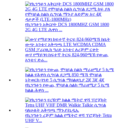
የኪንግቶን አቅርቦት DCS 1800MHZ GSM 1800
2G 4G LTE ሕዋስ ...
ውሃ የማይገባ ከፍተኛ ትርፍ 824-960ሜኸ የውጪ
አንቴና ድሬ...
የኪንግቶን የውጪ ሞባይል ስልክ ማራዘሚያ 5 ኪሜ
ክልል ሕዋስ ...
የኪንግቶን ረጅም ክልል የሜትሮ ዋሻ ፕሮጀክት Tetra
UHF V...