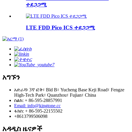
ተደጋጋሚ
LTE FDD Pico ICS ተደጋጋሚ
አግኙን
አድራሻ፡ 3ኛ ፎቅ፣ Bld B፣ Yucheng Base Keji Road፣ Fengze
High-Tech Park፣ Quanzhou፣ Fujian፣ China
ስልክ: + 86-595-28857991
Email: info@kingtone.cc
ፋክስ: + 86-595-22155502
+8613799506098
አዳዲስ ዜናዎች