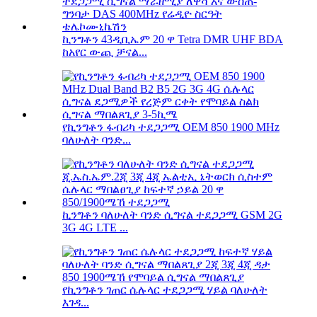
ኪንግቶን 43ዲቢኤም 20 ዋ Tetra DMR UHF BDA
ከአየር ውጪ ቻናል...
የኪንግቶን ፋብሪካ ተደጋጋሚ OEM 850 1900 MHz
ባለሁለት ባንድ...
ኪንግቶን ባለሁለት ባንድ ሲግናል ተደጋጋሚ GSM 2G
3G 4G LTE ...
የኪንግቶን ገጠር ሴሉላር ተደጋጋሚ ሃይል ባለሁለት
እገዳ...