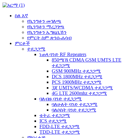
ስለ እኛ
የኪንግቶን መገለጫ
የኪንግቶን ማረጋገጫ
የኪንግቶን ኤግዚቢሽን
የምርት ስም ጽንሰ-ሐሳብ
ምርቶች
ተደጋጋሚ
ነጠላ ባንድ RF Repeaters
850ሜኸ CDMA GSM UMTS LTE
ተደጋጋሚ
GSM 900MHz ተደጋጋሚ
DCS 1800MHz ተደጋጋሚ
PCS 1900MHz ተደጋጋሚ
3ጂ UMTS/WCDMA ተደጋጋሚ
4G LTE 2600mhz ተደጋጋሚ
ባለብዙ ባንድ ተደጋጋሚ
ባለሁለት ባንድ ተደጋጋሚ
ባለሶስት ባንድ ተደጋጋሚ
ቴትራ ተደጋጋሚ
ICS ተደጋጋሚ
FDD-LTE ተደጋጋሚ
TDD-LTE ተደጋጋሚ
ማበረታቻ