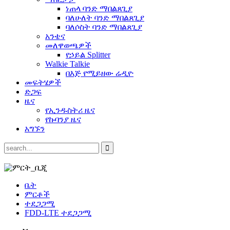
ነጠላ ባንድ ማበልጸጊያ
ባለሁለት ባንድ ማበልጸጊያ
ባለሶስት ባንድ ማበልጸጊያ
አንቴና
መለዋወጫዎች
የኃይል Splitter
Walkie Talkie
በእጅ የሚይዘው ሬዲዮ
መፍትሄዎች
ድጋፍ
ዜና
የኢንዱስትሪ ዜና
የኩባንያ ዜና
አግኙን
ቤት
ምርቶች
ተደጋጋሚ
FDD-LTE ተደጋጋሚ