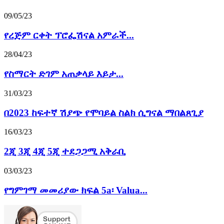
09/05/23
የረጅም ርቀት ፕሮፌሽናል አምራች...
28/04/23
የስማርት ድገም አጠቃላይ እይታ...
31/03/23
በ2023 ከፍተኛ ሽያጭ የሞባይል ስልክ ሲግናል ማበልጸጊያ
16/03/23
2ጂ 3ጂ 4ጂ 5ጂ ተደጋጋሚ አቅራቢ
03/03/23
የግምገማ መመሪያው ክፍል 5a፡ Valua...