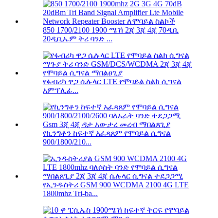
850 1700/2100 1900 ሜኸ 2ጂ 3ጂ 4ጂ 70ዲቢ
20ዲቢኤም ትሪ ባንድ ...
የፋብሪካ ዋጋ ሴሉላር LTE የሞባይል ስልክ ሲግናል
አምፕሊፊ...
የኪንግቶን ከፍተኛ አፈጻጸም የሞባይል ሲግናል
900/1800/210...
የኢንዱስትሪ GSM 900 WCDMA 2100 4G LTE
1800mhz Tri-ba...