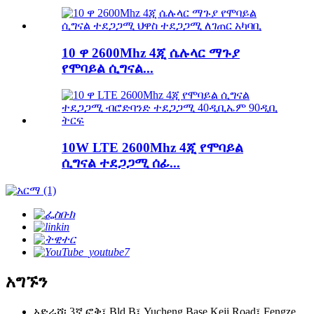
10 ዋ 2600Mhz 4ጂ ሴሉላር ማጉያ
የሞባይል ሲግናል...
10W LTE 2600Mhz 4ጂ የሞባይል
ሲግናል ተደጋጋሚ ሰፊ...
አግኙን
አድራሻ፡ 3ኛ ፎቅ፣ Bld B፣ Yucheng Base Keji Road፣ Fengze