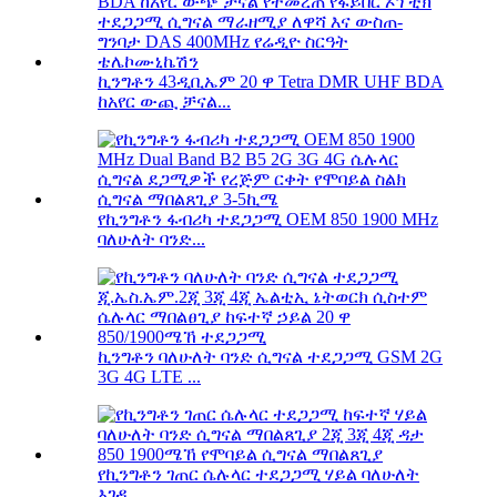
ኪንግቶን 43ዲቢኤም 20 ዋ Tetra DMR UHF BDA
ከአየር ውጪ ቻናል...
የኪንግቶን ፋብሪካ ተደጋጋሚ OEM 850 1900 MHz
ባለሁለት ባንድ...
ኪንግቶን ባለሁለት ባንድ ሲግናል ተደጋጋሚ GSM 2G
3G 4G LTE ...
የኪንግቶን ገጠር ሴሉላር ተደጋጋሚ ሃይል ባለሁለት
እገዳ...