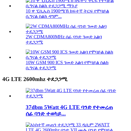
10 ዋ ፒሲኤስ 1900ሜኸ ከፍተኛ ትርፍ የሞባይል
ሲግናል ስልክ ዳግም...
2W CDMA800MHz ሰፊ ባንድ ገመድ አልባ
ተደጋጋሚ
10W GSM 900 ICS ገመድ አልባ የሞባይል ስልክ
ሲግናል ተደጋጋሚ
4G LTE 2600mhz ተደጋጋሚ
37dbm 5Watt 4G LTE ባንድ የተመረጠ
ሰፊ ባንድ ተወካይ...