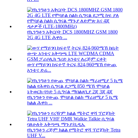
የኪንግቶን አቅርቦት DCS 1800MHZ GSM 1800
2G 4G LTE ሕዋስ ...
ውሃ የማይገባ ከፍተኛ ትርፍ 824-960ሜኸ የውጪ
አንቴና ድሬ...
የኪንግቶን የውጪ ሞባይል ስልክ ማራዘሚያ 5 ኪሜ
ክልል ሕዋስ ...
የኪንግቶን ረጅም ክልል የሜትሮ ዋሻ ፕሮጀክት Tetra
UHF V...