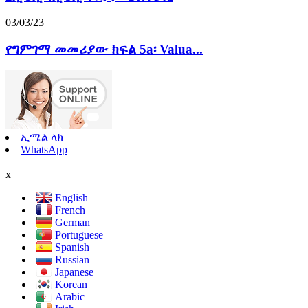
03/03/23
የግምገማ መመሪያው ክፍል 5a፡ Valua...
ኢሜል ላክ
WhatsApp
x
English
French
German
Portuguese
Spanish
Russian
Japanese
Korean
Arabic