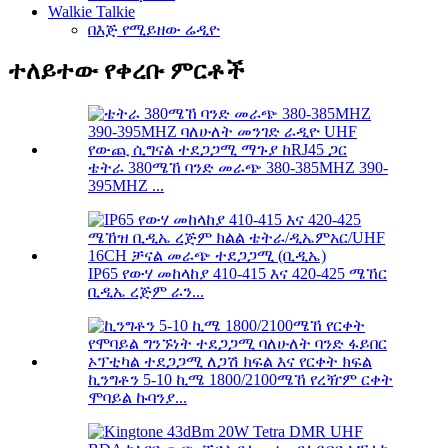
Walkie Talkie
በእጅ የሚይዘው ሬዲዮ
ተለይተው የቀረቡ ምርቶች
ቴትራ 380ሜኸ ባንድ መራጭ 380-385MHZ 390-
395MHZ ...
IP65 የውሃ መከላከያ 410-415 እና 420-425 ሜኸር
ቢዲኤ ረጅም ራን...
ኪንግቶን 5-10 ኪሜ 1800/2100ሜኸ የረዥም ርቀት
ሞባይል ኩባንያ...