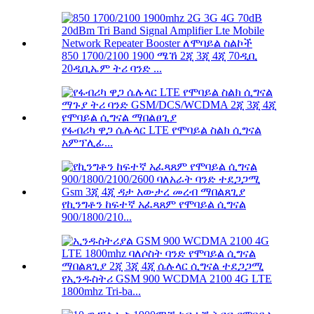
850 1700/2100 1900 ሜኸ 2ጂ 3ጂ 4ጂ 70ዲቢ
20ዲቢኤም ትሪ ባንድ ...
የፋብሪካ ዋጋ ሴሉላር LTE የሞባይል ስልክ ሲግናል
አምፕሊፊ...
የኪንግቶን ከፍተኛ አፈጻጸም የሞባይል ሲግናል
900/1800/210...
የኢንዱስትሪ GSM 900 WCDMA 2100 4G LTE
1800mhz Tri-ba...