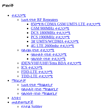
ምድቦች
ተደጋጋሚ
ነጠላ ባንድ RF Repeaters
850ሜኸ CDMA GSM UMTS LTE ተደጋጋሚ
GSM 900MHz ተደጋጋሚ
DCS 1800MHz ተደጋጋሚ
PCS 1900MHz ተደጋጋሚ
3ጂ UMTS/WCDMA ተደጋጋሚ
4G LTE 2600mhz ተደጋጋሚ
ባለብዙ ባንድ ተደጋጋሚ
ባለሁለት ባንድ ተደጋጋሚ
ባለሶስት ባንድ ተደጋጋሚ
iDEN/VHF/UHF/Tetra BDA ተደጋጋሚ
ICS ተደጋጋሚ
FDD-LTE ተደጋጋሚ
TDD-LTE ተደጋጋሚ
ማበረታቻ
ነጠላ ባንድ ማበልጸጊያ
ባለሁለት ባንድ ማበልጸጊያ
ባለሶስት ባንድ ማበልጸጊያ
አንቴና
መለዋወጫዎች
የኃይል Splitter