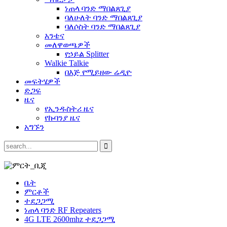
ነጠላ ባንድ ማበልጸጊያ
ባለሁለት ባንድ ማበልጸጊያ
ባለሶስት ባንድ ማበልጸጊያ
አንቴና
መለዋወጫዎች
የኃይል Splitter
Walkie Talkie
በእጅ የሚይዘው ሬዲዮ
መፍትሄዎች
ድጋፍ
ዜና
የኢንዱስትሪ ዜና
የኩባንያ ዜና
አግኙን
ቤት
ምርቶች
ተደጋጋሚ
ነጠላ ባንድ RF Repeaters
4G LTE 2600mhz ተደጋጋሚ