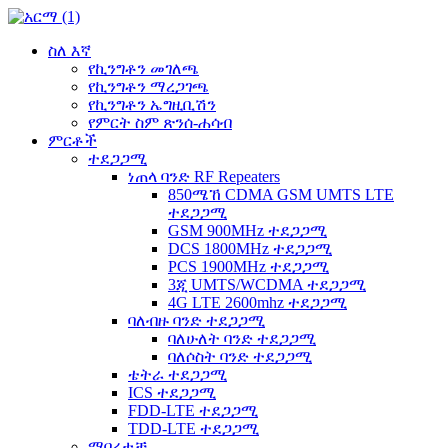
ስለ እኛ
የኪንግቶን መገለጫ
የኪንግቶን ማረጋገጫ
የኪንግቶን ኤግዚቢሽን
የምርት ስም ጽንሰ-ሐሳብ
ምርቶች
ተደጋጋሚ
ነጠላ ባንድ RF Repeaters
850ሜኸ CDMA GSM UMTS LTE
ተደጋጋሚ
GSM 900MHz ተደጋጋሚ
DCS 1800MHz ተደጋጋሚ
PCS 1900MHz ተደጋጋሚ
3ጂ UMTS/WCDMA ተደጋጋሚ
4G LTE 2600mhz ተደጋጋሚ
ባለብዙ ባንድ ተደጋጋሚ
ባለሁለት ባንድ ተደጋጋሚ
ባለሶስት ባንድ ተደጋጋሚ
ቴትራ ተደጋጋሚ
ICS ተደጋጋሚ
FDD-LTE ተደጋጋሚ
TDD-LTE ተደጋጋሚ
ማበረታቻ