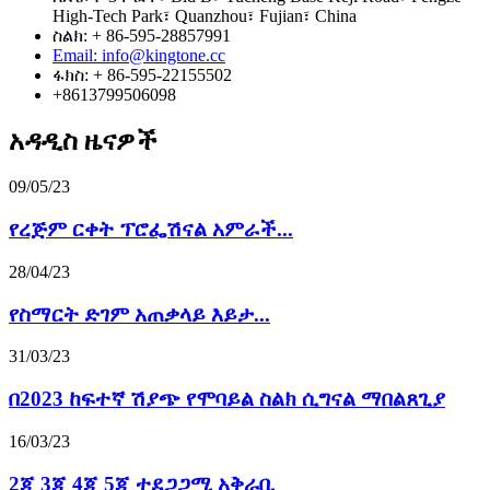
High-Tech Park፣ Quanzhou፣ Fujian፣ China
ስልክ: + 86-595-28857991
Email: info@kingtone.cc
ፋክስ: + 86-595-22155502
+8613799506098
አዳዲስ ዜናዎች
09/05/23
የረጅም ርቀት ፕሮፌሽናል አምራች...
28/04/23
የስማርት ድገም አጠቃላይ እይታ...
31/03/23
በ2023 ከፍተኛ ሽያጭ የሞባይል ስልክ ሲግናል ማበልጸጊያ
16/03/23
2ጂ 3ጂ 4ጂ 5ጂ ተደጋጋሚ አቅራቢ