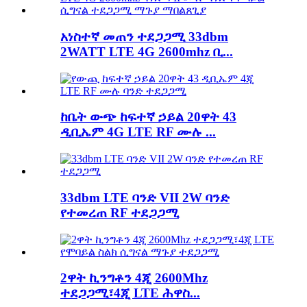
አነስተኛ መጠን ተደጋጋሚ 33dbm
2WATT LTE 4G 2600mhz ቢ...
ከቤት ውጭ ከፍተኛ ኃይል 20ዋት 43
ዲቢኤም 4G LTE RF ሙሉ ...
33dbm LTE ባንድ VII 2W ባንድ
የተመረጠ RF ተደጋጋሚ
2ዋት ኪንግቶን 4ጂ 2600Mhz
ተደጋጋሚ፣4ጂ LTE ሕዋስ...