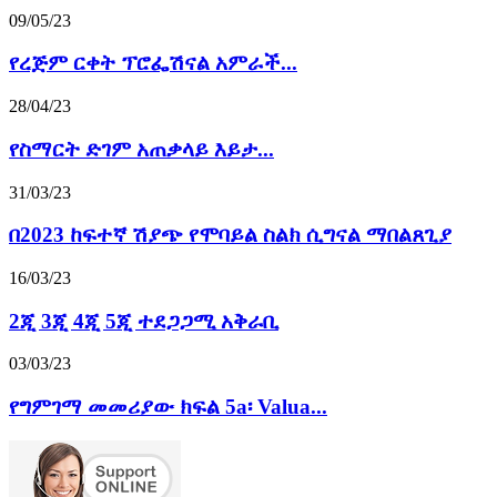
09/05/23
የረጅም ርቀት ፕሮፌሽናል አምራች...
28/04/23
የስማርት ድገም አጠቃላይ እይታ...
31/03/23
በ2023 ከፍተኛ ሽያጭ የሞባይል ስልክ ሲግናል ማበልጸጊያ
16/03/23
2ጂ 3ጂ 4ጂ 5ጂ ተደጋጋሚ አቅራቢ
03/03/23
የግምገማ መመሪያው ክፍል 5a፡ Valua...