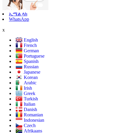
ኢሜል ላክ
WhatsApp
x
English
French
German
Portuguese
Spanish
Russian
Japanese
Korean
Arabic
Irish
Greek
Turkish
Italian
Danish
Romanian
Indonesian
Czech
Afrikaans