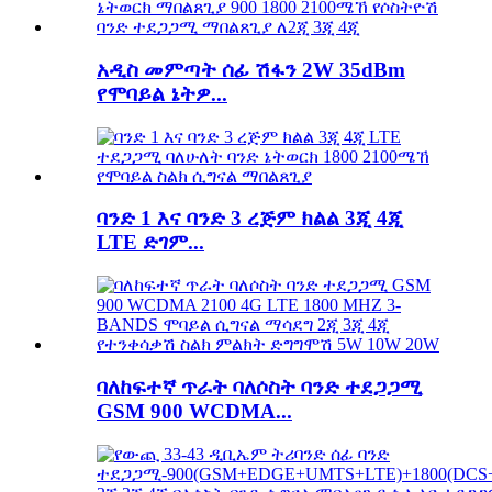
አዲስ መምጣት ሰፊ ሽፋን 2W 35dBm
የሞባይል ኔትዎ...
ባንድ 1 እና ባንድ 3 ረጅም ክልል 3ጂ 4ጂ
LTE ድገም...
ባለከፍተኛ ጥራት ባለሶስት ባንድ ተደጋጋሚ
GSM 900 WCDMA...