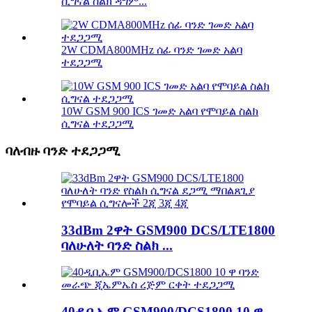
ሲግናል ስልክ ዳግም...
2W CDMA800MHz ሰፊ ባንድ ገመድ አልባ
ተደጋጋሚ
10W GSM 900 ICS ገመድ አልባ የሞባይል ስልክ
ሲግናል ተደጋጋሚ
ባለብዙ ባንድ ተደጋጋሚ
33dBm 2ዋት GSM900 DCS/LTE1800
ባለሁለት ባንድ ስልክ ...
40ዲቢኤም GSM900/DCS1800 10 ዋ