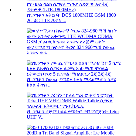
የኪንግቶን አቅርቦት DCS 1800MHZ GSM 1800
2G 4G LTE ሕዋስ ...
ውሃ የማይገባ ከፍተኛ ትርፍ 824-960ሜኸ የውጪ
አንቴና ድሬ...
የኪንግቶን የውጪ ሞባይል ስልክ ማራዘሚያ 5 ኪሜ
ክልል ሕዋስ ...
የኪንግቶን ረጅም ክልል የሜትሮ ዋሻ ፕሮጀክት Tetra
UHF V...