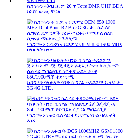
ኪንግቶን 43ዲቢኤም 20 ዋ Tetra DMR UHF BDA
ከአየር ውጪ ቻናል...
የኪንግቶን ፋብሪካ ተደጋጋሚ OEM 850 1900 MHz
ባለሁለት ባንድ...
ኪንግቶን ባለሁለት ባንድ ሲግናል ተደጋጋሚ GSM 2G
3G 4G LTE ...
የኪንግቶን ገጠር ሴሉላር ተደጋጋሚ ሃይል ባለሁለት
እገዳ...