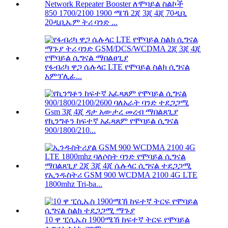
850 1700/2100 1900 ሜኸ 2ጂ 3ጂ 4ጂ 70ዲቢ
20ዲቢኤም ትሪ ባንድ ...
የፋብሪካ ዋጋ ሴሉላር LTE የሞባይል ስልክ ሲግናል
አምፕሊፊ...
የኪንግቶን ከፍተኛ አፈጻጸም የሞባይል ሲግናል
900/1800/210...
የኢንዱስትሪ GSM 900 WCDMA 2100 4G LTE
1800mhz Tri-ba...
10 ዋ ፒሲኤስ 1900ሜኸ ከፍተኛ ትርፍ የሞባይል