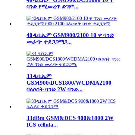
ባንድ የሚመረጥ ድገም...
40ዲቢኤም GSM900/2100 10 ዋ ባንድ
መራጭ ተደጋጋሚ፣...
33ዲቢኤም
GSM900/DCS1800/WCDMA2100
ባለሶስት ባንድ 2W ባንድ...
33dBm GSM&DCS 900&1800 2W
ICS cellula...