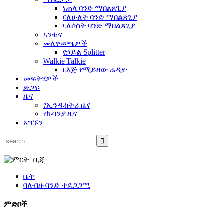
ነጠላ ባንድ ማበልጸጊያ
ባለሁለት ባንድ ማበልጸጊያ
ባለሶስት ባንድ ማበልጸጊያ
አንቴና
መለዋወጫዎች
የኃይል Splitter
Walkie Talkie
በእጅ የሚይዘው ሬዲዮ
መፍትሄዎች
ድጋፍ
ዜና
የኢንዱስትሪ ዜና
የኩባንያ ዜና
አግኙን
ቤት
ባለብዙ ባንድ ተደጋጋሚ
ምድቦች