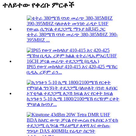
ተለይተው የቀረቡ ምርቶች
ቴትራ 380ሜኸ ባንድ መራጭ 380-385MHZ 390-
395MHZ ...
IP65 የውሃ መከላከያ 410-415 እና 420-425 ሜኸር
ቢዲኤ ረጅም ራን...
ኪንግቶን 5-10 ኪሜ 1800/2100ሜኸ የረዥም ርቀት
ሞባይል ኩባንያ...