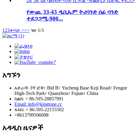
የውጪ 33-43 ዲቢኤም ትሪባንድ ሰፊ ባንድ
ተደጋጋሚ-900...
1
2
3
ቀጣይ >
>>
ገጽ 1/3
አግኙን
አድራሻ፡ 3ኛ ፎቅ፣ Bld B፣ Yucheng Base Keji Road፣ Fengze
High-Tech Park፣ Quanzhou፣ Fujian፣ China
ስልክ: + 86-595-28857991
Email: info@kingtone.cc
ፋክስ: + 86-595-22155502
+8613799506098
አዳዲስ ዜናዎች