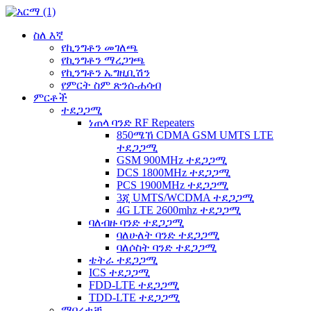
ስለ እኛ
የኪንግቶን መገለጫ
የኪንግቶን ማረጋገጫ
የኪንግቶን ኤግዚቢሽን
የምርት ስም ጽንሰ-ሐሳብ
ምርቶች
ተደጋጋሚ
ነጠላ ባንድ RF Repeaters
850ሜኸ CDMA GSM UMTS LTE
ተደጋጋሚ
GSM 900MHz ተደጋጋሚ
DCS 1800MHz ተደጋጋሚ
PCS 1900MHz ተደጋጋሚ
3ጂ UMTS/WCDMA ተደጋጋሚ
4G LTE 2600mhz ተደጋጋሚ
ባለብዙ ባንድ ተደጋጋሚ
ባለሁለት ባንድ ተደጋጋሚ
ባለሶስት ባንድ ተደጋጋሚ
ቴትራ ተደጋጋሚ
ICS ተደጋጋሚ
FDD-LTE ተደጋጋሚ
TDD-LTE ተደጋጋሚ
ማበረታቻ