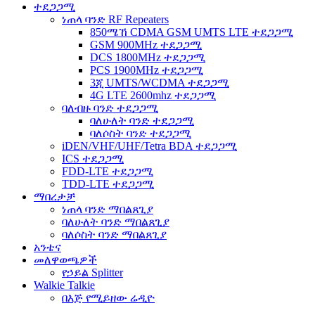
ተደጋጋሚ
ነጠላ ባንድ RF Repeaters
850ሜኸ CDMA GSM UMTS LTE ተደጋጋሚ
GSM 900MHz ተደጋጋሚ
DCS 1800MHz ተደጋጋሚ
PCS 1900MHz ተደጋጋሚ
3ጂ UMTS/WCDMA ተደጋጋሚ
4G LTE 2600mhz ተደጋጋሚ
ባለብዙ ባንድ ተደጋጋሚ
ባለሁለት ባንድ ተደጋጋሚ
ባለሶስት ባንድ ተደጋጋሚ
iDEN/VHF/UHF/Tetra BDA ተደጋጋሚ
ICS ተደጋጋሚ
FDD-LTE ተደጋጋሚ
TDD-LTE ተደጋጋሚ
ማበረታቻ
ነጠላ ባንድ ማበልጸጊያ
ባለሁለት ባንድ ማበልጸጊያ
ባለሶስት ባንድ ማበልጸጊያ
አንቴና
መለዋወጫዎች
የኃይል Splitter
Walkie Talkie
በእጅ የሚይዘው ሬዲዮ